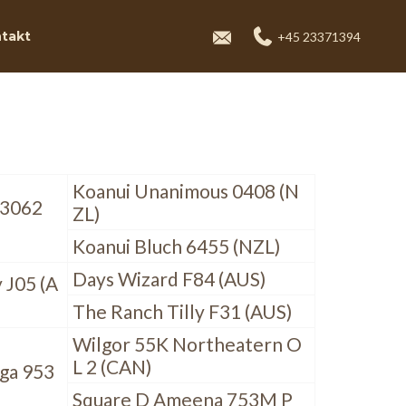
takt
+45 23371394
Koanui Unanimous 0408 (N
 3062
ZL)
Koanui Bluch 6455 (NZL)
Days Wizard F84 (AUS)
 J05 (A
The Ranch Tilly F31 (AUS)
Wilgor 55K Northeatern O
L 2 (CAN)
ga 953
Square D Ameena 753M P