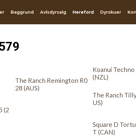
er
Baggrund
Avlsdyrsalg
Hereford
Dyrskuer
Kon
 579
Koanui Techno
(NZL)
The Ranch Remington R0
28 (AUS)
The Ranch Tilly
US)
5 (2
Square D Tortu
T (CAN)