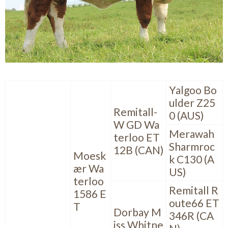
Yalgoo Bo
ulder Z25
Remitall-
0 (AUS)
W GD Wa
Merawah
terloo ET
Sharmroc
12B (CAN)
Moesk
k C130 (A
ær Wa
US)
terloo
Remitall R
1586 E
oute66 ET
T
Dorbay M
346R (CA
iss Whitne