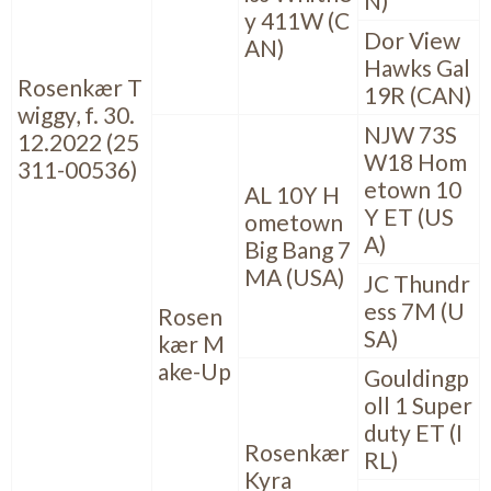
N)
y 411W (C
Dor View
AN)
Hawks Gal
Rosenkær T
19R (CAN)
wiggy, f. 30.
NJW 73S
12.2022 (25
W18 Hom
311-00536)
etown 10
AL 10Y H
Y ET (US
ometown
A)
Big Bang 7
MA (USA)
JC Thundr
ess 7M (U
Rosen
SA)
kær M
ake-Up
Gouldingp
oll 1 Super
duty ET (I
Rosenkær
RL)
Kyra