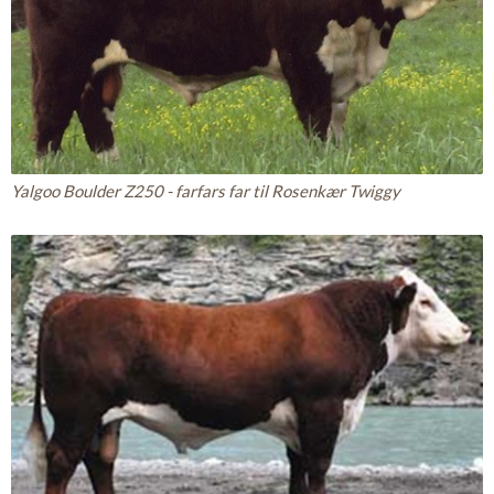
Yalgoo Boulder Z250 - farfars far til Rosenkær Twiggy