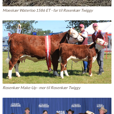
Moeskær Waterloo 1586 ET - far til Rosenkær Twiggy
Rosenkær Make-Up - mor til Rosenkær Twiggy