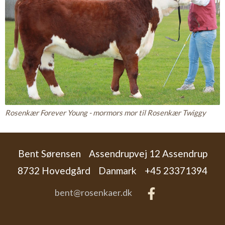
Rosenkær Forever Young - mormors mor til Rosenkær Twiggy
Bent Sørensen
Assendrupvej 12 Assendrup
8732 Hovedgård
Danmark
+45 23371394
bent@rosenkaer.dk