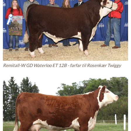
Remitall-W GD Waterloo ET 12B - farfar til Rosenkær Twiggy