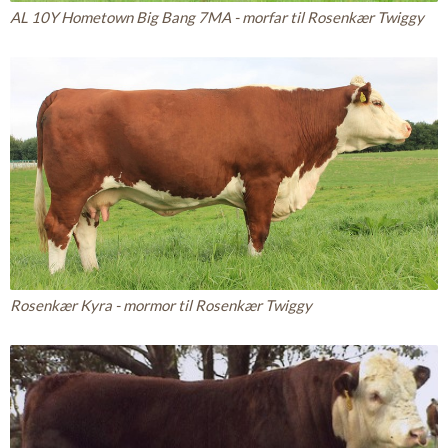
AL 10Y Hometown Big Bang 7MA - morfar til Rosenkær Twiggy
Rosenkær Kyra - mormor til Rosenkær Twiggy