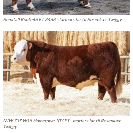
Remitall Route66 ET 346R - farmors far til Rosenkær Twiggy
NJW 73S W18 Hometown 10Y ET - morfars far til Rosenkær
Twiggy